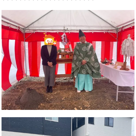
＊＊＊＊＊＊＊＊＊＊＊＊＊＊＊＊＊＊＊＊＊＊