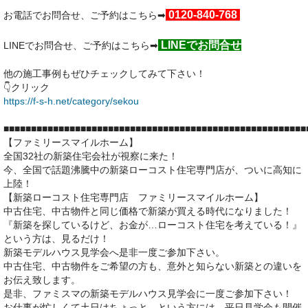
0120-840-768
お電話でお問合せ、ご予約はこちら➡
LINEでお問合せ
LINEでお問合せ、ご予約はこちら➡
他の施工事例もぜひチェックしてみて下さい！
👇クリック
https://f-s-h.net/category/sekou
■■■■■■■■■■■■■■■■■■■■■■■■■■■■■■■■■■■■■■■■■■■■■■■■■■■■■■■
【
ファミリースマイルホーム】
全国32社の新築住宅会社が視察に来た！
今、全国で話題沸騰中の新築ローコスト住宅専門店が、ついに高知に
上陸！
【新築ローコスト住宅専門店 ファミリースマイルホーム】
中古住宅、中古物件と同じ価格で新築が買える時代になりました！
『新築を探しているけど、お金が…ローコスト住宅を考えている！』
という方は、見るだけ！
新築モデルハウス見学会へ是非一度ご参加下さい。
中古住宅、中古物件をご希望の方も、意外と知らない新築との違いを
お伝え致します。
是非、ファミスマの新築モデルハウス見学会に一度ご参加下さい！
お仕事が忙しくて土日はちょっと…という方には、平日見学会も開催