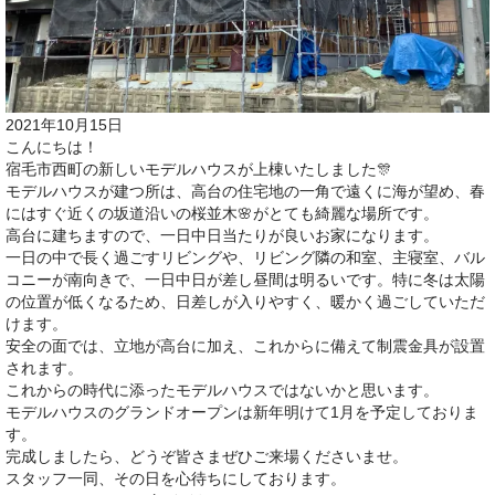
2021年10月15日
こんにちは！
宿毛市西町の新しいモデルハウスが上棟いたしました🎊
モデルハウスが建つ所は、高台の住宅地の一角で遠くに海が望め、春
にはすぐ近くの坂道沿いの桜並木🌸がとても綺麗な場所です。
高台に建ちますので、一日中日当たりが良いお家になります。
一日の中で長く過ごすリビングや、リビング隣の和室、主寝室、バル
コニーが南向きで、一日中日が差し昼間は明るいです。特に冬は太陽
の位置が低くなるため、日差しが入りやすく、暖かく過ごしていただ
けます。
安全の面では、立地が高台に加え、これからに備えて制震金具が設置
されます。
これからの時代に添ったモデルハウスではないかと思います。
モデルハウスのグランドオープンは新年明けて1月を予定しておりま
す。
完成しましたら、どうぞ皆さまぜひご来場くださいませ。
スタッフ一同、その日を心待ちにしております。