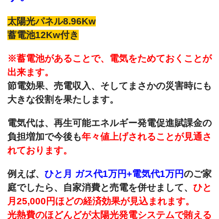
太陽光パネル8.96Kw
蓄電池12Kw付き
※蓄電池があることで、電気をためておくことが
出来ます。
節電効果、売電収入、そしてまさかの災害時にも
大きな役割を果たします。
電気代は、再生可能エネルギー発電促進賦課金の
負担増加で今後も
年々値上げされることが見通さ
れております。
例えば、
ひと月 ガス代1万円+電気代1万円
のご家
庭でしたら、自家消費と売電を併せまして、
ひと
月25,000円ほどの経済効果が見込まれます。
光熱費のほどんどが太陽光発電システムで賄える