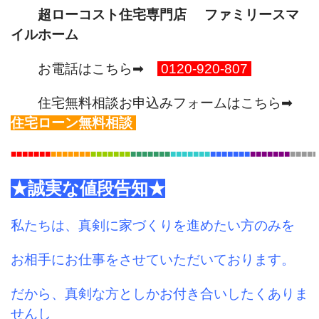
超ローコスト住宅専門店 ファミリースマ
イルホーム
お電話はこちら➡
0120-920-807
住宅無料相談お申込みフォームはこちら➡
住宅ローン無料相談
■■■■■■
■
■■■■■
■■
■■■■■
■■
■■■■
■■■
■■■
■■■■
■■
■■■■■
■■■■■■■
■■■■■
★誠実な値段告知★
私たちは、真剣に家づくりを進めたい方のみを
お相手にお仕事をさせていただいております。
だから、真剣な方としかお付き合いしたくありま
せんし