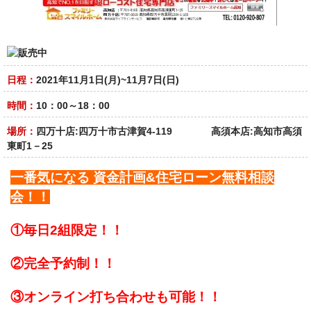
日程：
2021年11月1日(月)~11月7日(日)
時間：
10：00～18：00
場所：
四万十店:四万十市古津賀4-119 高須本店:高知市高須
東町1－25
一番気になる
資金計画&住宅ローン無料相談
会！！
①毎日2組限定！！
②完全予約制！！
③オンライン打ち合わせも可能！！